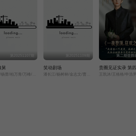
第20251107期
第20251109期
第二期曾辉
娘舅
笑动剧场
贵圈见证实录 第
房海燕/杨蕾/柏万青/万峰/黄飞珏/裴蓁/冯红梅/张兆国/黄红梅/蔚兰/
潘长江/杨树林/金志文/曹云金/文松/