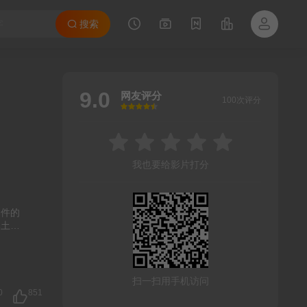
搜索
9.0
网友评分
100次评分
很差
较差
还行
推荐
力荐
我也要给影片打分
案件的
本土社
扫一扫用手机访问
0
851