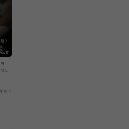
的故事
四季
王凯沐/王格格/申浩男/刘润铭/韩雨彤/曾辉/
更多