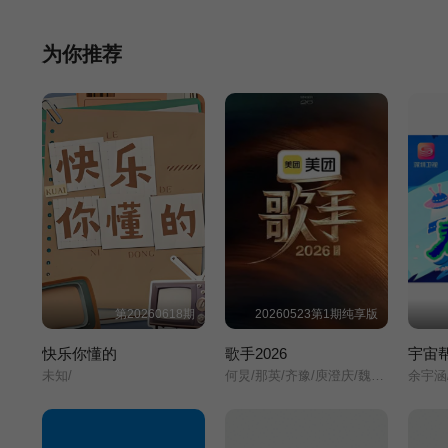
为你推荐
第20260618期
20260523第1期纯享版
快乐你懂的
歌手2026
宇宙
未知/
何炅/那英/齐豫/庾澄庆/魏如萱/胡彦斌/张碧晨/斯塔纳伊/尤长靖/周兴哲/窦靖童/洁西·J/