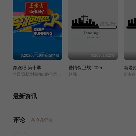
第20260419期精编特辑
第20251022期
奔跑吧 第十季
爱情保卫战 2025
新老
李晨/郑恺/沙溢/白鹿/范丞丞/张真源/孟子义/李昀锐/
赵川/
最新资讯
评论
共
0
条评论