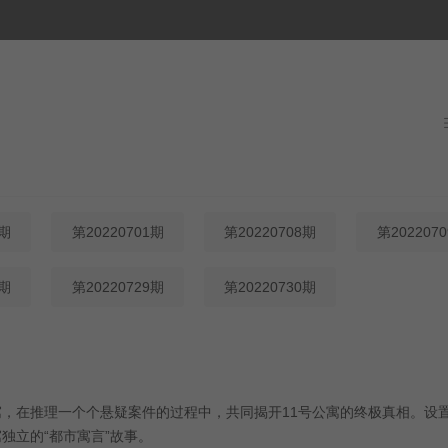
0期
第20220701期
第20220708期
第202207
1期
第20220729期
第20220730期
，在推理一个个悬疑案件的过程中，共同揭开11号公寓的终极真相。设
独立的“都市寓言”故事。