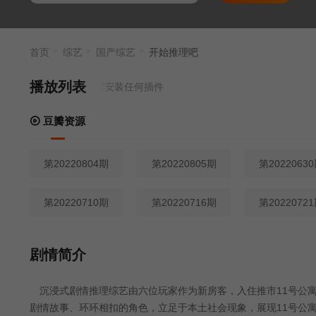
首页
综艺
国产综艺
开始推理吧
播放列表
来源
豆瓣资源
- 无需安装任何插件
豆瓣资源
第20220804期
第20220805期
第2022063
第20220710期
第20220716期
第2022072
剧情简介
沉浸式剧情推理综艺由六位玩家作为新房客，入住推市11号公寓
剧情故事、环环相扣的角色，立足于本土社会现象，展现11号公寓