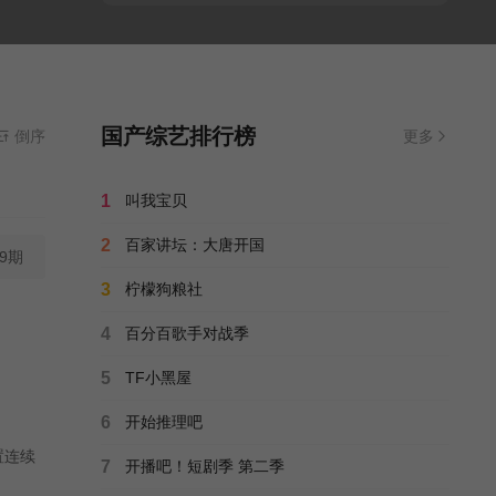
国产综艺排行榜
倒序
更多
1
叫我宝贝
2
百家讲坛：大唐开国
09期
3
柠檬狗粮社
4
百分百歌手对战季
5
TF小黑屋
6
开始推理吧
置连续
7
开播吧！短剧季 第二季