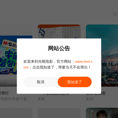
网站公告
欢迎来到光棍电影，官方网站：
www.test.c
om
，点击我知道了，弹窗当天不在弹出！
取消
我知道了
20260724第1期
第20260610期王濛团《普通Disco》
第20260
帮帮忙
一个凑热闹的运营
世界看湖南
余宇涵/张颜齐/井胧/丁真珍珠/
未知
李兵/