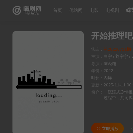
综
首页
优站网
电影
电视剧
开始推理吧
状态：
第20220731期
主演：
白宇
/
刘宇宁
/
导演：
陈晓翎
年份：
2022
时长：
内详
更新：
2025-11-11 00
简介：
沉浸式剧情推理
过程中，共同揭
会现象，展现1
立即播放