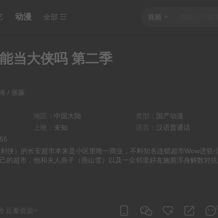
动漫
艺
全部
视频
能当大侠吗 第二季
琦
/
张振
地区：
中国大陆
类型：
国产动漫
上映：
未知
语言：
汉语普通话
:55
飞剑侠）的长安超市本来是小区里唯一商业，不料知名连锁超市Wow进驻
己的超市，他和夫人燕子（燕山雪）以及一众邻里好友施展浑身解数对抗
豆瓣资源