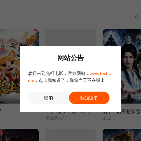
网站公告
欢迎来到光棍电影，官方网站：
www.test.c
om
，点击我知道了，弹窗当天不在弹出！
取消
我知道了
更新至8集
更新至126集
更新
猫
斗罗大陆2：绝世唐门
这个仙君不想谈恋
翟巍/陶典/
未知