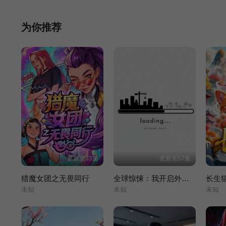
为你推荐
更新至33集
更新至57集
猎魔女团之无畏同行
全球惊悚：我开启外挂自选商城 动态漫画
长生
未知
未知
未知