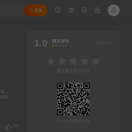
搜索
1.0
网友评分
848次评分
很差
较差
还行
推荐
力荐
我也要给影片打分
小区，
财团，
扫一扫用手机访问
0
326