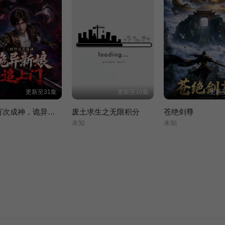
更新至31集
更新至10集
更新至
回档万次成神，诡异新娘追上门
废土求生之无限积分
苍绝剑尊
未知
未知