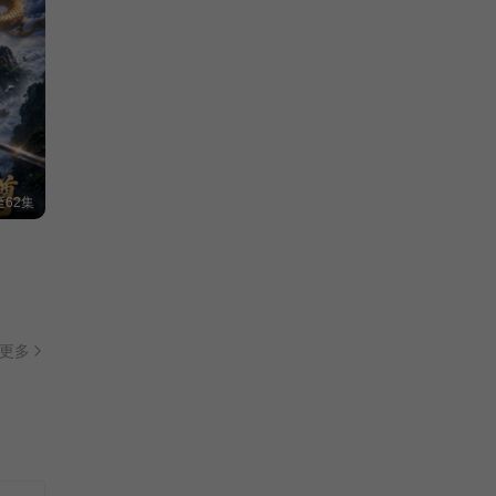
62集
更多