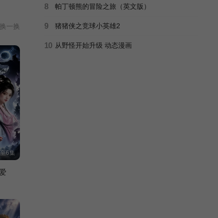
8
帕丁顿熊的冒险之旅（英文版）
9
猪猪侠之竞球小英雄2
换一换
10
从野怪开始升级 动态漫画
至6集
爱