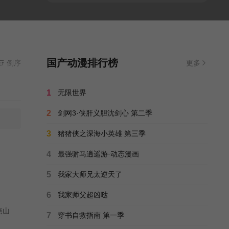
国产动漫排行榜
前资源来源
倒序
豆瓣资源
- 无需安装任何插件
更多
1
无限世界
2
剑网3·侠肝义胆沈剑心 第二季
3
猪猪侠之深海小英雄 第三季
4
最强驸马逍遥游·动态漫画
5
我家大师兄太逆天了
6
我家师父超凶哒
燕山
7
穿书自救指南 第一季