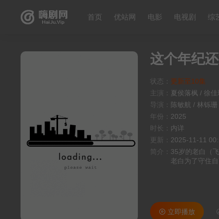
首页
优站网
电影
电视剧
综
这个年纪还
状态：
更新至10集
主演：
夏侯落枫
/
徐佳
导演：
陈敏航
/
林铄珊
年份：
2025
时长：
内详
更新：
2025-11-11 00
简介：
35岁的老白（
老白为了守住自
全力赚钱......
立即播放