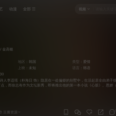
艺
动漫
全部
视频
/
金高银
地区：
韩国
类型：
爱情
上映：
未知
语言：
韩语
:30
诗人李适瑶（朴海日 饰）隐居在一处偏僻的别墅中，生活起居全由弟子
打点，而徐志有作为文坛新秀，即将推出他的第一本小说《心脏》。恩娇
闯入打破了李适瑶和弟子平静的生活，恩娇年轻漂亮，又天真懵懂，李适
了一 点昔日的青春活力。看到自己敬仰的恩师居然和一个十七岁的女学
地位正在逐渐下降，徐志有有一点难以接受，但更多的，是嫉妒。
豆瓣资源