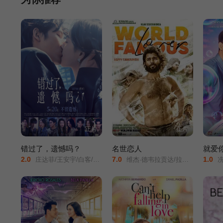
正片
正片
错过了，遗憾吗？
名世恋人
就爱
2.0
7.0
1.0
庄达菲/王安宇/白客/敖子逸/赵佳丽/周澄奥/陈昊宇/黄子琪/吴汉坤/孙嘉灵/泰乐/
维杰·德韦拉贡达/拉茜·科纳/艾西瓦娅·拉杰什/Catherine/Tresa/伊扎贝尔·蕾特/
冼立呒