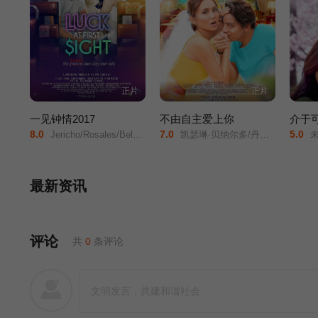
正片
正片
一见钟情2017
不由自主爱上你
介于
8.0
7.0
5.0
Jericho/Rosales/Bela/Padilla/
凯瑟琳·贝纳尔多/丹尼尔·帕迪亚/
未
最新资讯
评论
共
0
条评论