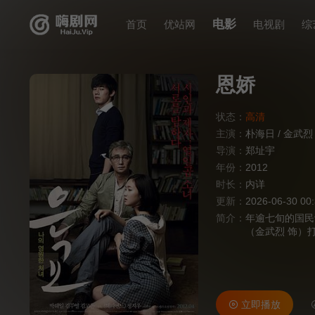
电影
首页
优站网
电视剧
综
恩娇
状态：
高清
主演：
朴海日
/
金武烈
导演：
郑址宇
年份：
2012
时长：
内详
更新：
2026-06-30 00
简介：
年逾七旬的国民
（金武烈 饰）
恩 饰）的无意
的身上似乎找回
不清，而自己的
立即播放