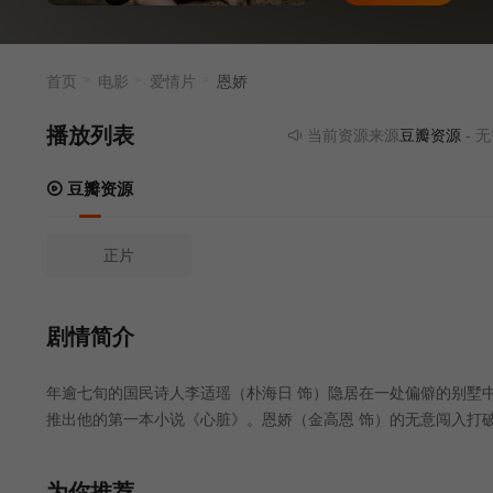
首页
电影
爱情片
恩娇
播放列表
当前资源来源
豆瓣资源
- 无需安装
豆瓣资源
正片
剧情简介
年逾七旬的国民诗人李适瑶（朴海日 饰）隐居在一处偏僻的别墅
推出他的第一本小说《心脏》。恩娇（金高恩 饰）的无意闯入打
似乎找回了一 点昔日的青春活力。看到自己敬仰的恩师居然和一
受，但更多的，是嫉妒。
为你推荐