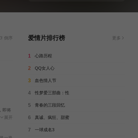
爱情片排行榜
倒序
更多
1
心路历程
2
QQ女人心
3
血色情人节
4
性梦爱三部曲：性
5
青春的三段回忆
，即将
的身上
展开
6
真诚、疯狂、甜蜜
难以接
7
一球成名3
换一换