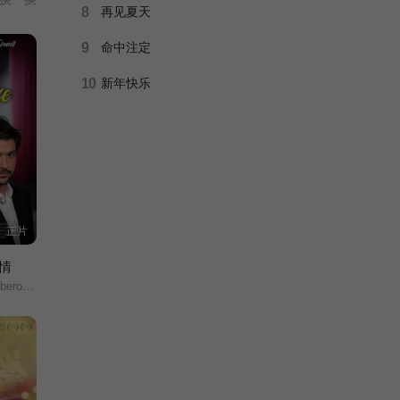
8
再见夏天
9
命中注定
10
新年快乐
正片
情
·麦克唐纳/