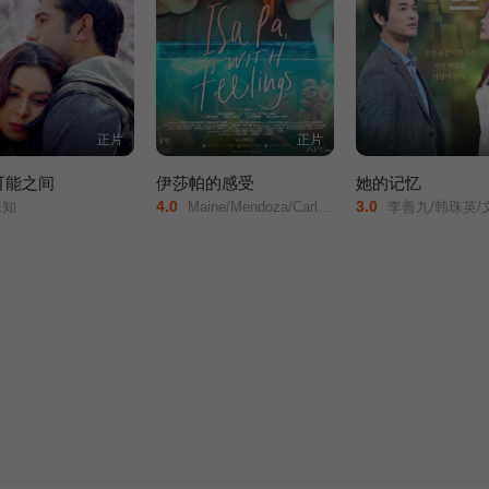
正片
正片
可能之间
伊莎帕的感受
她的记忆
4.0
3.0
知
Maine/Mendoza/Carlo/Aquino/
李善九/韩珠英/文英东/安敏永/李美枝/