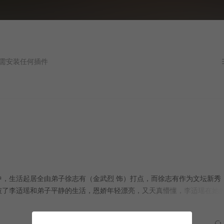
任何插件
中，生活起居全由弟子徐志有（金武烈 饰）打点，而徐志有作为文坛新秀
破了李适瑶和弟子平静的生活，恩娇年轻漂亮，又天真懵懂，李适瑶在她
个十七岁的女学生纠缠不清，而自己的地位正在逐渐下降，徐志有有一点