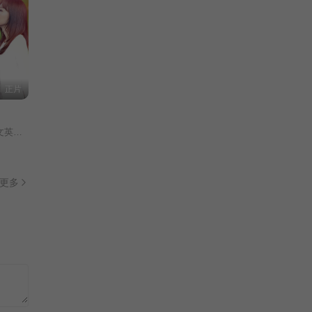
正片
朴钟焕/
更多