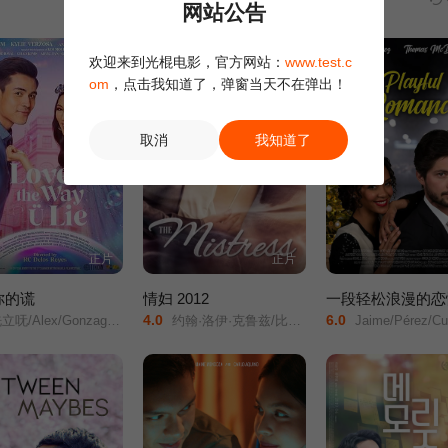
网站公告
欢迎来到光棍电影，官方网站：
www.test.c
om
，点击我知道了，弹窗当天不在弹出！
取消
我知道了
正片
正片
你的谎
情妇 2012
一段轻松浪漫的恋
4.0
6.0
/Alex/Gonzaga/Kylie/Verzosa/
约翰·洛伊·克鲁兹/比雅·阿隆佐/罗纳尔多·巴尔德斯/
Jaime/Pérez/Cubero/托马斯