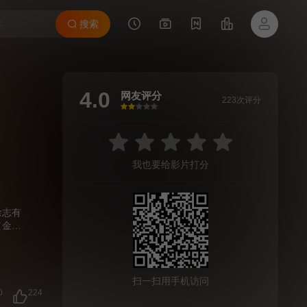
搜索
4.0
网友评分
223次评分
很差
较差
还行
推荐
力荐
我也要给影片打分
徐志有
（金高
瑶在她
生纠缠
扫一扫用手机访问
0
224