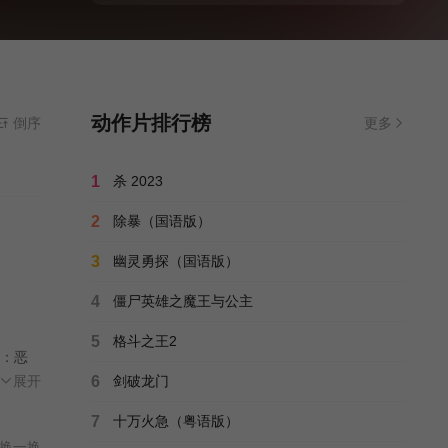
动作片排行榜
倒序
更多
1
杀 2023
2
除暴（国语版）
3
幽灵勇探（国语版）
4
僵尸英雄之魔王与公主
5
格斗之王2
：恶
面
展开
6
剑破龙门
7
十万火急（粤语版）
换一换