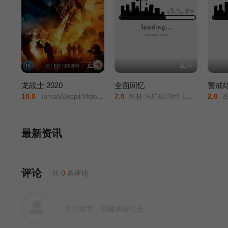
正片
正片
龙战士 2020
全面回忆
警戒
10.0
7.0
2.0
Tarkan/Dospil/Motown/Maurice/Ruben/Pla/Dan/Sinclair/Antuone/Torbert/
科林·法瑞尔/凯特·贝金赛尔/杰西卡·贝尔/布莱恩·科兰斯顿/
杰克·吉伦
最新资讯
评论
共
0
条评论