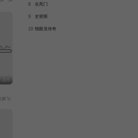
8
生死门
9
史密斯
10
独眼龙传奇
正片
岳鹏飞/