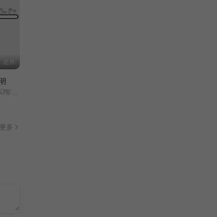
正片
明
吴千语/
更多