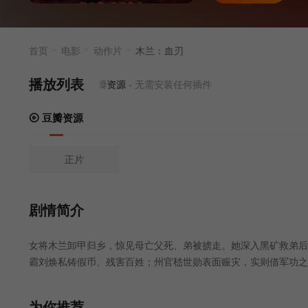
首页
电影
动作片
木兰：血刃
播放列表
当前资源来源
豆瓣资源
- 无需安装任何插件
豆瓣资源
正片
剧情简介
女将木兰卸甲归乡，惊见母亡父死、弟被掳走。她深入黑矿救弟后
霸刘焕私铸假币、残害百姓；州官嵇世勋表面赈灾，实则借军功之
具，亦割其耳并押送天子处置，为民除害。最终她拜别父母家人，
为你推荐