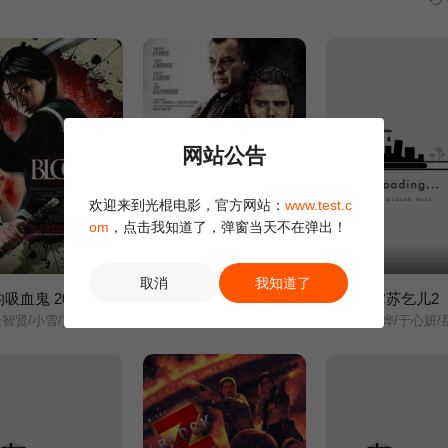
网站公告
欢迎来到光棍电影，官方网站：
www.test.c
om
，点击我知道了，弹窗当天不在弹出！
正片
正片
取消
我知道了
吸血鬼 2009
迫切营救
降龙神掌苏乞儿2
10.0
1.0
小雪/艾莉森·米勒/玛歇娜·卢莎/约翰·约瑟夫·菲尔德/仓田保昭/
Micah/Lyons/汤姆·塞兹摩尔/格伦·莫肖尔/Netty/Leach/Neal/McCoy/Jason/Peter/Kennedy/布鲁克·里昂斯/Stephanie/Rhodes/'Big'/Jack/Little/Swayde/McCoy/Alison/Paige/Patterson/Molly/Routzon/Joshua/Passmore/Raymond/Tostado/Casey/Williams/Rhonda/Morman/Tony/Gibson/卡尔·贝利/Ken/
林枫烨/于心妍/