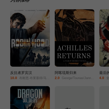
正片
正片
反抗者罗宾汉
阿喀琉斯归来
最后的
10.0
2.0
4.0
布耐恩·布莱塞得/马丁·福特/克里斯蒂安·奈恩/
George/Tounas/Jannis/Sky/C./Dan/Kristina/Lafser/鲁迪·莱德贝特/
全智贤/