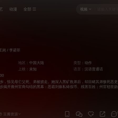
艺
动漫
全部
视频
王岗
/
李诺菲
地区：
中国大陆
类型：
动作
上映：
未知
语言：
汉语普通话
:30
乡，惊见母亡父死、弟被掳走。她深入黑矿救弟后，却目睹其弟惨死恶吏
步揭开雍州官商勾结的黑幕：恶霸刘焕私铸假币、残害百姓；州官嵇世勋
之名盘剥乡里、杀良冒功。木兰孤身复仇，手刃刘焕；更识破嵇世勋伪善
押送天子处置，为民除害。最终她拜别父母家人，独自前行，誓将星星之
人们心中的正义之火。
豆瓣资源