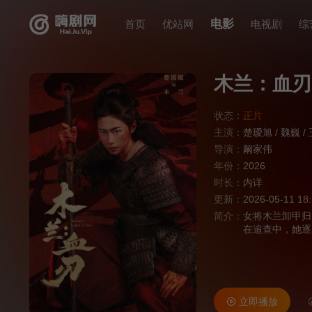
电影
首页
优站网
电视剧
综
木兰：血刃
状态：
正片
主演：
楚瑷旭
/
魏巍
/
导演：
阚家伟
年份：
2026
时长：
内详
更新：
2026-05-11 18
简介：
女将木兰卸甲归
在追查中，她逐
灾，实则借军功
具，亦割其耳并
更多地方，点亮
立即播放