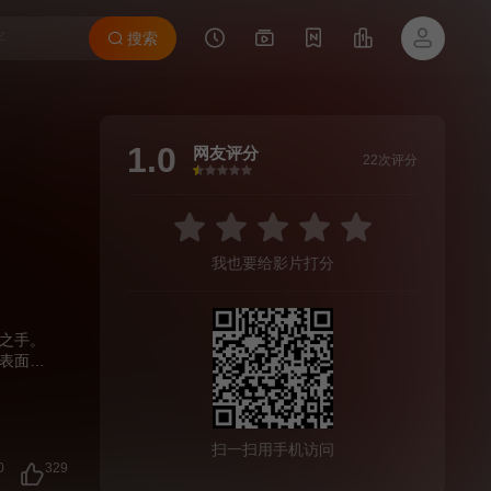
搜索
1.0
网友评分
22次评分
很差
较差
还行
推荐
力荐
我也要给影片打分
之手。
表面赈
的面
火带到
扫一扫用手机访问
0
329