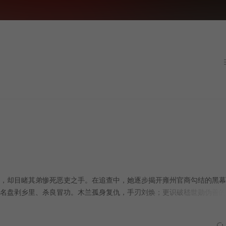
，却目睹其弟惨死恶吏之手。在追查中，她逐步揭开雍州官商勾结的黑幕
名盘剥乡里、杀良冒功。木兰孤身复仇，手刃刘焕；更识破嵇世勋伪善的
独自前行，誓将星星之火带到更多地方，点亮人们心中的正义之火。