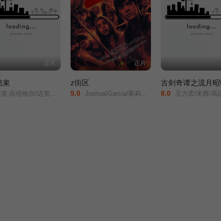
正片
正片
结束
z街区
古剑奇谭之流月昭
5.0
8.0
哈尔/迈克尔·佩纳/安娜·肯德里克/亚美莉卡·费雷拉/弗兰克·格里罗/
Joshua/Garcia/茱莉娅·巴雷托/Ian/Veneracion/
王力宏/宋茜/高以翔/高圣远/