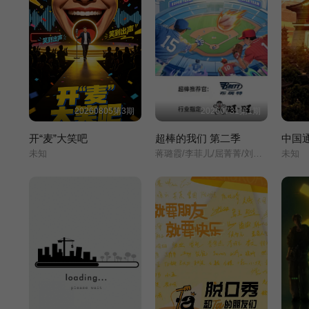
20260805第3期
20260731第1期
开“麦”大笑吧
超棒的我们 第二季​
中国
未知
蒋璐霞/李菲儿/屈菁菁/刘维/吴俊霆/赵辰龙/
未知