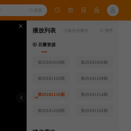
搜索
播放列表
当前资源来源
豆瓣资源
- 无需安装任何插件
倒序
豆瓣资源
第20181019期
第20181026期
第20181102期
第20181109期
第20181116期
第20181214期
报错
刷新
上一集
下一集
第20181228期
第20181102期