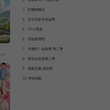
100万个约定之七时吉祥
3
柠檬狗粮社
杨超越/丁禹兮/星择/林柏叡/翟向阳/张雪菡/
更新至6集
4
百分百歌手对战季
5
TF小黑屋
歌从草原来·歌游季
未知
第20251116期
6
开始推理吧
期加更版
7
开播吧！短剧季 第二季
幸福三重奏 第三季
黄晓明/王俊凯/昆凌/靳梦佳/张雅琪/林述巍/戴军/瞿颖/汪涵/尹浩宇/袁一琦/
于谦/白慧明/吴京/谢楠/何猷君/奚梦瑶/
第11期特辑
8
爱笑会议室第二季
9
国家宝藏 第四季
背后的故事2012
何炅/李湘/张丹丹/
10
寻味地图
第20120624期
密室大逃脱 第八季
未知
第20260708期超前聚会下