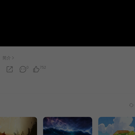
简介
0
752