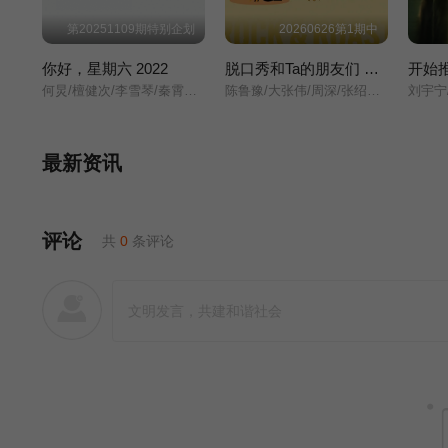
第20251109期特别企划
20260626第1期中
你好，星期六 2022
脱口秀和Ta的朋友们 第三季
开始
何炅/檀健次/李雪琴/秦霄贤/王鹤棣/黄明昊/蔡文静/赵小棠/冯禧/
陈鲁豫/大张伟/周深/张绍刚/鸟鸟/闫妮/阿赛/阿咻/白小白/步惊云/菜菜/曹国/陈火腿/晨曦/陈晓靖/大国手/丹妮/海南岛主/封馨童/冯子豪/高寒/Harry（哈瑞）/海波/韩大狗/何鞋子/侯智元/荒岛人气王-乔易/荒岛人气王-穷小疯/贾耗/鸡翅/继业/李梦杰/李琪宝/李文/林琛/路恒/吕博伟/邱月/锐锐/赛文/山河/史妍/世玉/孙嘻/TZ童钟/王大刀/王颖/文俊/小蝶/小杜/小块/小奇/小四爷/小五/小雪/杨鑫/翟小明/张骏/赵越/郑雨潇/粽子/
最新资讯
评论
共
0
条评论