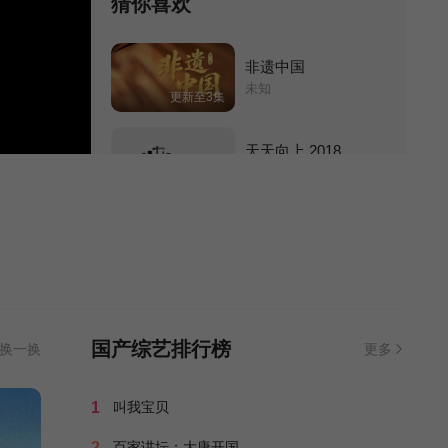
猜你喜欢
非遗中国
未知
更新至3集
天天向上 2018
未知
第20181223期完结
向往的生活 第六季
黄磊/何炅/张艺兴/彭昱畅/张子枫/刘昊然/文淇/张宥浩/沈腾/马丽/武大靖/任子威/尹昉/吴孟珂/姚安娜/许知远/杨迪/宋威龙/刘浩存/
第20220807期纳凉企划
路见不平来碗fun 2021
刘雨鑫/
国产综艺排行榜
换一换
更多
更新至7集
再见爱人 第四季
1
叫我宝贝
黄圣依/杨子/李行亮/麦琳/刘爽/葛夕/胡彦斌/姜逸磊/黄执中/沈奕斐/侯佩岑/武艺/
20250116番外篇:回门宴
2
百家讲坛：大唐开国