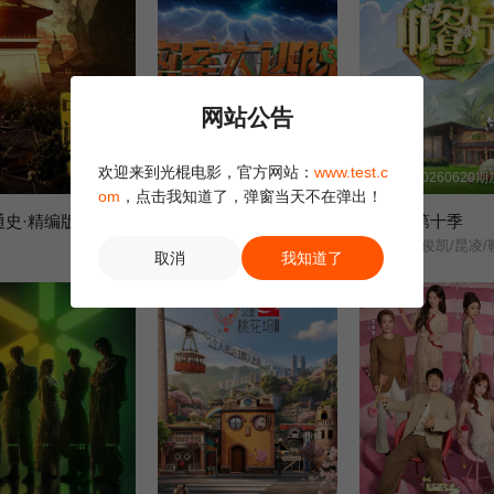
网站公告
欢迎来到光棍电影，官方网站：
www.test.c
第1集
第20260708期超前聚会下
第20260620
om
，点击我知道了，弹窗当天不在弹出！
通史·精编版
密室大逃脱 第八季
中餐厅 第十季
未知
取消
我知道了