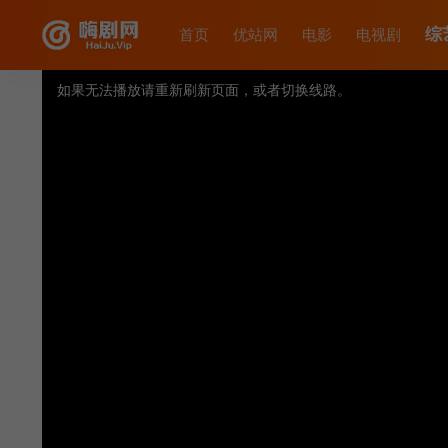
综
首页
优站网
电影
电视剧
如果无法播放请重新刷新页面，或者切换线路。
视频载入速度跟网速有关，请耐心等待几秒钟。
提醒：
不要轻易相信视频中的广告，谨防上当受骗!