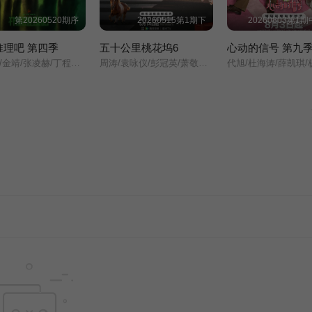
第20260520期序
20260515第1期下
20260803第1
推理吧 第四季
五十公里桃花坞6
心动的信号 第九
刘宇宁/金靖/张凌赫/丁程鑫/周柯宇/
周涛/袁咏仪/彭冠英/萧敬腾/方媛/阿如那/徐志胜/李雪琴/李嘉琦/王子奇/滕哲/徐若晗/陈鑫海/庾恩利/贺峻霖/