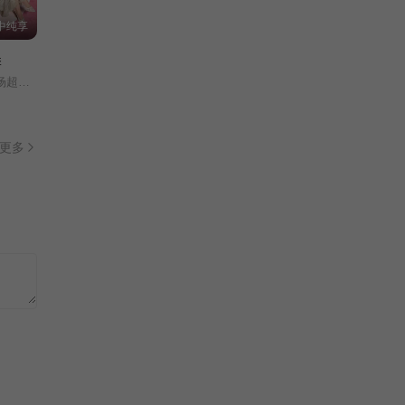
一路成年
期中纯享
徐锦江/梁家辉/信/吴刚/李汶翰/
更新至13集
季
代旭/杜海涛/薛凯琪/杨超越/张纯烨/曹以恒/陈鹤文/崔凯怡/崔译航/梁人方/沙玥儿/孙柏涵/孙启萌/吴思颖/于洋/赵希伦/
百家讲坛：春秋五霸
李山/
更新至29集
更多