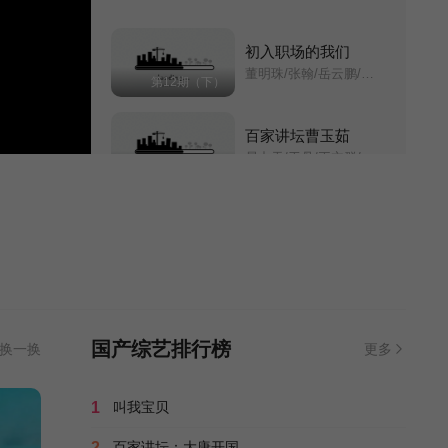
更
初入职场的我们
第20240424期
第5期
董明珠/张翰/岳云鹏/蒋昌建/于朦胧/靳梦佳/张萌/
第12期（下）
20260504第5期加
第6期
百家讲坛曹玉茹
易中天/于丹/王立群/刘心武/周汝昌/阎崇年/郦波/钱文忠/葛剑雄/蒙曼/纪连海/赵晓岚/马未都/袁腾飞/周国平/孔庆东/鲍鹏山/曾仕强/王蒙/
更
第03期完结
20260511第6期加
更
百变大咖秀 第一季
何炅/谢娜/
第20121006期完结
20260515第7期
20260516第6期
春日迟迟再出发 超前彩蛋
20260518第7期加
20260522第8期
吴昕/大张伟/吴克群/王霏霏/傅首尔/李松蔚/刘力绮/陆莹/莫非/吴雅婷/林承纬/杨磊/赵亚楠/
更新至12集
国产综艺排行榜
换一换
更多
更
20260525第8期加
喜人奇妙夜2
1
叫我宝贝
马东/李诞/胡先煦/张若昀/辛芷蕾/大张伟/孟子义/刘旸/吕严/土豆/王天放/滕哲/蒋龙/张弛/左凌峰/
第20251110期
更
2
百家讲坛：大唐开国