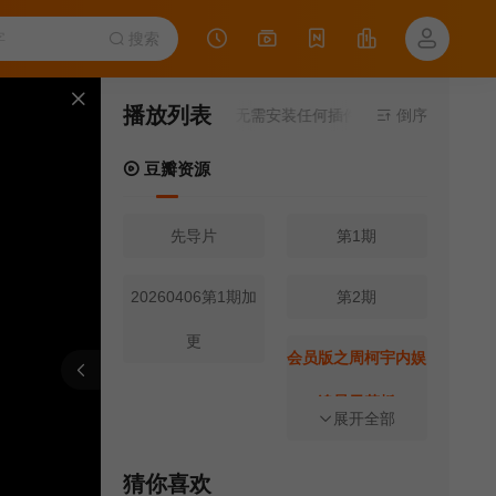
搜索
播放列表
当前资源来源
豆瓣资源
- 无需安装任何插件
倒序
豆瓣资源
先导片
第1期
20260406第1期加
第2期
更
会员版之周柯宇内娱
报错
刷新
上一集
下一集
追星天花板
展开全部
第3期
20260420第3期加
猜你喜欢