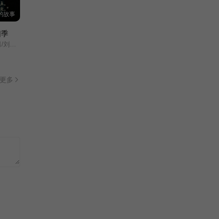
张智霖/周柏豪/陈小春/吴卓羲/谢天华/林晓峰/
第20230303期
的故事
四季
我想和你唱 第四季
王凯沐/王格格/申浩男/刘润铭/韩雨彤/曾辉/
齐思钧/沈梦辰/
第20230415期
更多