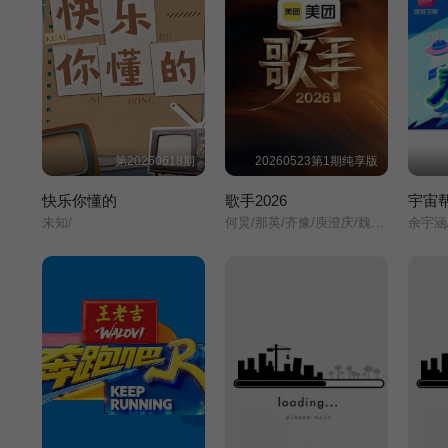
第20260618期
20260523第1期纯享版
快乐你懂的
歌手2026
宇宙
未知/
何炅/那英/齐豫/庾澄庆/魏如萱/胡彦斌/张碧晨/斯塔纳伊/尤长靖/周兴哲/窦靖童/洁西·J/