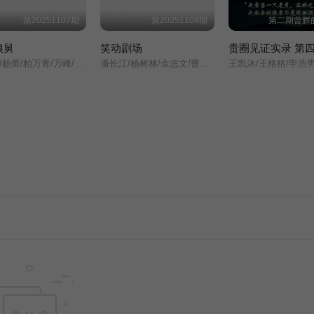
第20251107期
第20251109期
第二期曾辉
娘舅
笑动剧场
贵圈见证实录 第
房海燕/杨蕾/柏万青/万峰/黄飞珏/裴蓁/冯红梅/张兆国/黄红梅/蔚兰/
潘长江/杨树林/金志文/曹云金/文松/