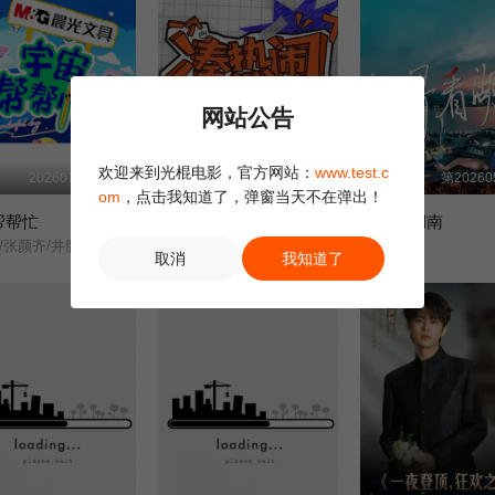
网站公告
欢迎来到光棍电影，官方网站：
www.test.c
20260724第1期
第20260610期王濛团《普通Disco》
第20260
om
，点击我知道了，弹窗当天不在弹出！
帮帮忙
一个凑热闹的运营
世界看湖南
余宇涵/张颜齐/井胧/丁真珍珠/
未知
李兵/
取消
我知道了