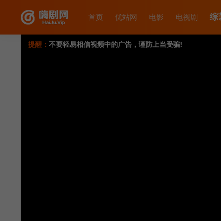
综
首页
优站网
电影
电视剧
提醒：
不要轻易相信视频中的广告，谨防上当受骗!
如果无法播放请重新刷新页面，或者切换线路。
视频载入速度跟网速有关，请耐心等待几秒钟。