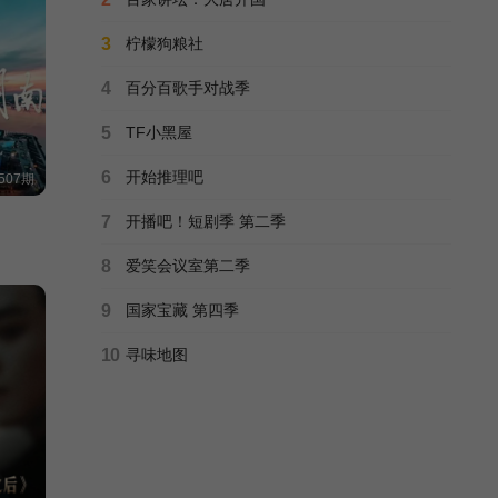
开始推理吧 第三季
20260529第9期
20260601第9期加
3
柠檬狗粮社
白宇/迪丽热巴/金靖/刘宇宁/张凌赫/周柯宇/
万事屋第8期
更
4
百分百歌手对战季
快乐大本营 2015
5
TF小黑屋
20260605第10期
20260608第10期
何炅/谢娜/吴昕/杜海涛/李维嘉/李湘/
第20151219期完结
6
开始推理吧
507期
我有罪过 郭德纲 于谦
7
开播吧！短剧季 第二季
郭德纲/于谦/尚九熙/栾云平/王九龙/张九龄/高峰/
正片
8
爱笑会议室第二季
湖南好好玩2014
9
国家宝藏 第四季
湖南国际/
第20141225期
10
寻味地图
有你的恋歌 2025
彭乙航/陈庆华/于洋/(创造营2021)/张楚涵/(2001-07-04)/张行健/王小草/尤玥/白景屹/
第10期加更
大湾仔的夜 第二季