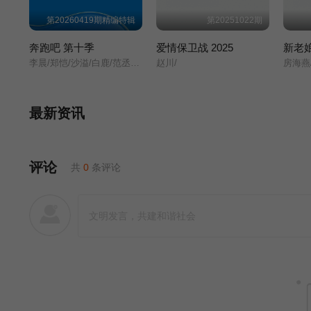
第20260419期精编特辑
第20251022期
奔跑吧 第十季
爱情保卫战 2025
新老
李晨/郑恺/沙溢/白鹿/范丞丞/张真源/孟子义/李昀锐/
赵川/
最新资讯
评论
共
0
条评论