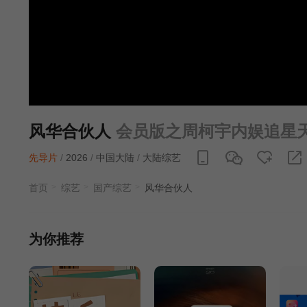
风华合伙人
会员版之周柯宇内娱追星
先导片
/
2026
/
中国大陆
/
大陆综艺
首页
综艺
国产综艺
风华合伙人
为你推荐