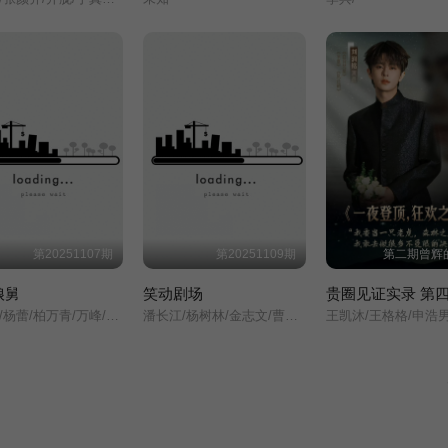
3期
第20250204期
第20250205期
第202502
9期
第20250210期
第20250211期
第202502
5期
第20250216期
第20250217期
第202502
1期
第20250222期
第20250223期
第202502
第20251107期
第20251109期
第二期曾辉
7期
第20250228期
第20250301期
第202503
娘舅
笑动剧场
贵圈见证实录 第
房海燕/杨蕾/柏万青/万峰/黄飞珏/裴蓁/冯红梅/张兆国/黄红梅/蔚兰/
潘长江/杨树林/金志文/曹云金/文松/
5期
第20250306期
第20250307期
第202503
1期
第20250312期
第20250313期
第202503
7期
第20250318期
第20250319期
第202503