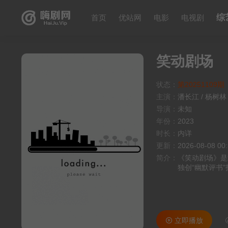
综
首页
优站网
电影
电视剧
笑动剧场
状态：
第20251109期
主演：
潘长江
/
杨树林
导演：
未知
年份：
2023
时长：
内详
更新：
2026-08-08 00
简介：
《笑动剧场》是
独创“幽默评书
立即播放