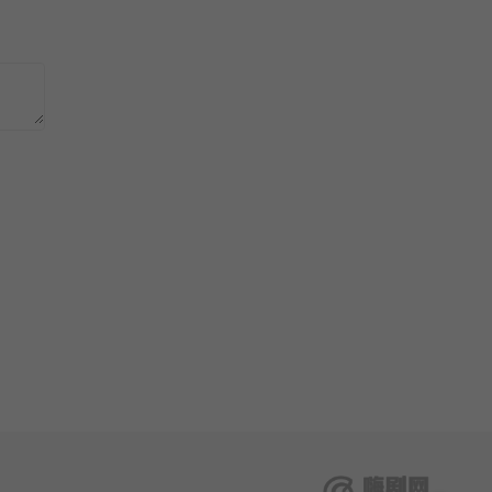
27期
02期
08期
14期
20期
26期
02期
08期