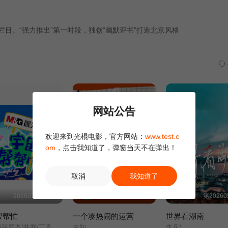
5期
第20220807期
第20220816期
第202208
目。“强力推出”第一时段，独创“幽默评书”打造北京风格
2期
第20220823期
第20220825期
第202208
1期
第20220902期
第20220905期
第202209
0期
第20230130期
第20230131期
第202302
网站公告
7期
第20250102期
第20250103期
第202501
欢迎来到光棍电影，官方网站：
www.test.c
7期
第20250108期
第20250109期
第202501
om
，点击我知道了，弹窗当天不在弹出！
3期
第20250114期
第20250115期
第202501
取消
我知道了
20260724第1期
第20260610期王濛团《普通Disco》
第20260
9期
第20250120期
第20250121期
第202501
帮帮忙
一个凑热闹的运营
世界看湖南
5期
第20250126期
第20250127期
第202501
余宇涵/张颜齐/井胧/丁真珍珠/
未知
李兵/