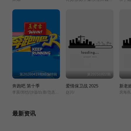
第20250201期
第20250202期
第2025020
第20250207期
第20250208期
第2025020
第20250213期
第20250214期
第2025021
第20250219期
第20250220期
第2025022
第20260419期精编特辑
第20251022期
第20250225期
第20250226期
第2025022
奔跑吧 第十季
爱情保卫战 2025
新老
李晨/郑恺/沙溢/白鹿/范丞丞/张真源/孟子义/李昀锐/
赵川/
第20250303期
第20250304期
第2025030
第20250309期
第20250310期
第2025031
最新资讯
第20250315期
第20250316期
第2025031