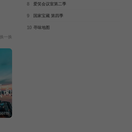
17期
8
爱笑会议室第二季
9
国家宝藏 第四季
26期
10
寻味地图
06期
换一换
24期
04期
10期
16期
507期
22期
31期